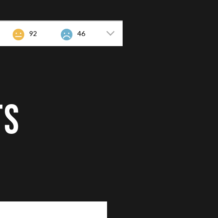
92
46
TS