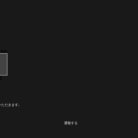
able
け
いただきます。
通報する