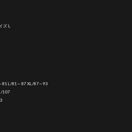
イズ L
81 L/81～87 XL/87～93
L/107
73