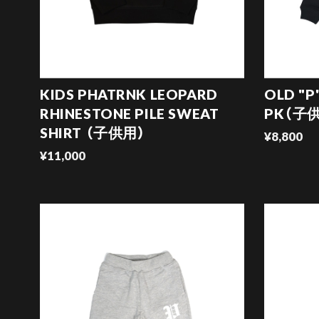
KIDS PHATRNK LEOPARD
OLD "P
RHINESTONE PILE SWEAT
PK（子
SHIRT （子供用）
¥8,800
¥11,000