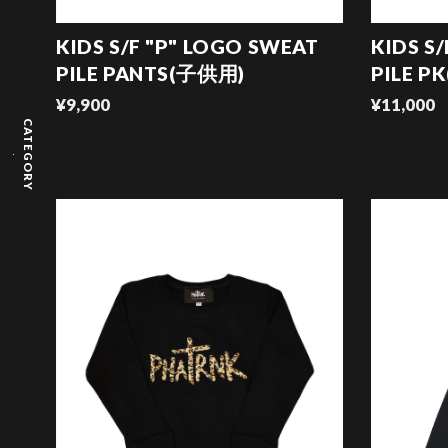
KIDS S/F "P" LOGO SWEAT
KIDS S
PILE PANTS(子供用)
PILE P
¥9,900
¥11,000
CATEGORY