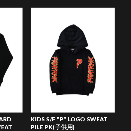
PARD
KIDS S/F "P" LOGO SWEAT
WEAT
PILE PK(子供用)