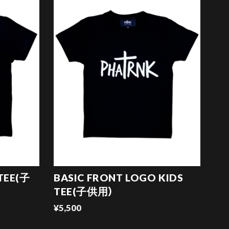
 TEE(子
BASIC FRONT LOGO KIDS
TEE(子供用）
¥5,500