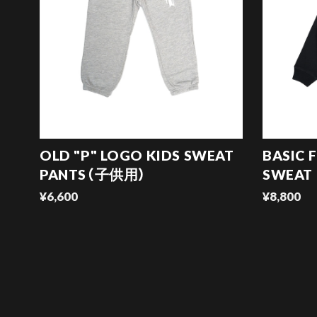
OLD "P" LOGO KIDS SWEAT
BASIC 
PANTS（子供用）
SWEAT
¥6,600
¥8,800