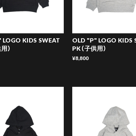
" LOGO KIDS SWEAT
OLD "P" LOGO KIDS
供用）
PK（子供用）
¥8,800