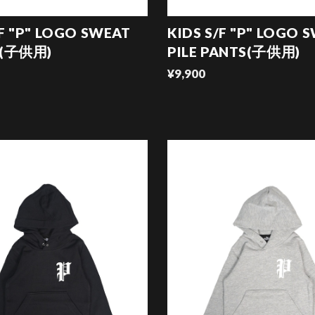
/F "P" LOGO SWEAT
KIDS S/F "P" LOGO 
K(子供用)
PILE PANTS(子供用)
¥9,900