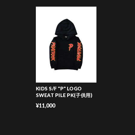
KIDS S/F "P" LOGO
SWEAT PILE PK(子供用)
¥11,000