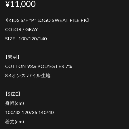
¥11,000
《KIDS S/F "P" LOGO SWEAT PILE PK》
COLOR / GRAY
SIZE...100/120/140
【素材】
COTTON 93% POLYESTER 7%
8.4オンス パイル生地
【SIZE】
身幅(cm)
100/32 120/36 140/40
着丈(cm)