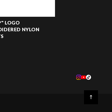
P" LOGO
IDERED NYLON
TS