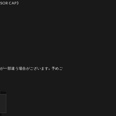
ISOR CAP》
様が一部違う場合がございます。予めご
able
け