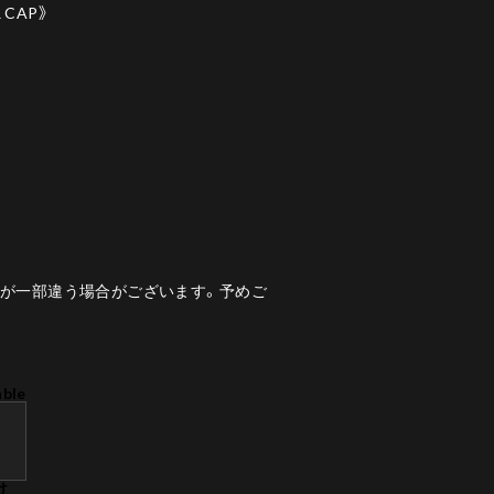
R CAP》
様が一部違う場合がございます。予めご
able
け